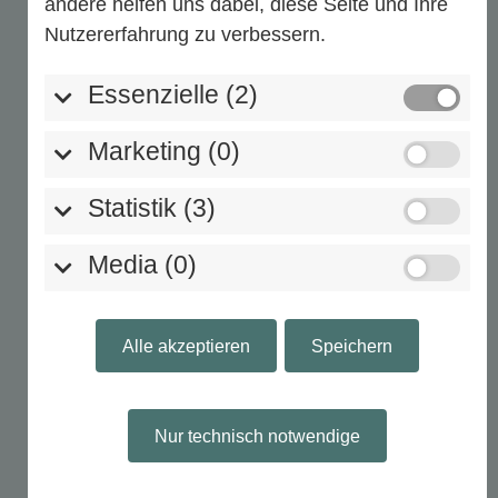
andere helfen uns dabei, diese Seite und Ihre
Nutzererfahrung zu verbessern.
3,50
€
inkl. MwSt.
Essenzielle (2)
Marketing (0)
Statistik (3)
Media (0)
Alle akzeptieren
Speichern
Nur technisch notwendige