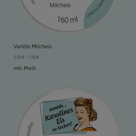
Vanille Milcheis
3,50
€
–
7,50
€
inkl. MwSt.