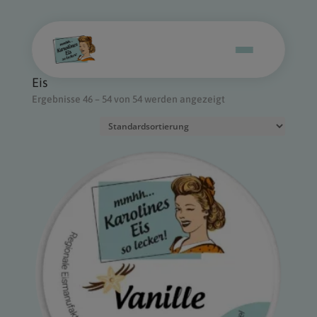
Start
/ Produkt Types /
Eis
/ Seite 6
Eis
Ergebnisse 46 – 54 von 54 werden angezeigt