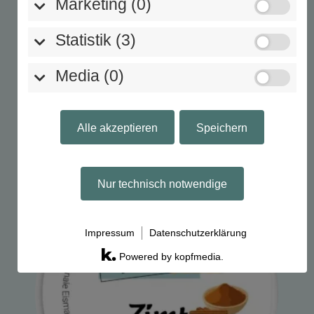
Marketing (0)
Statistik (3)
Media (0)
Winterapfel – Milcheis
3,50
€
inkl. MwSt.
Alle akzeptieren
Speichern
Nur technisch notwendige
Impressum
Datenschutzerklärung
Powered by kopfmedia.